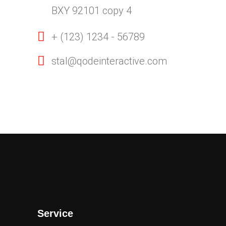
BXY 92101 copy 4
+ (123) 1234 - 56789
stal@qodeinteractive.com
Service